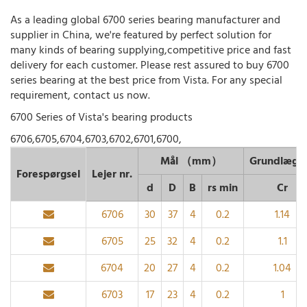
As a leading global 6700 series bearing manufacturer and
supplier in China, we're featured by perfect solution for
many kinds of bearing supplying,competitive price and fast
delivery for each customer. Please rest assured to buy 6700
series bearing at the best price from Vista. For any special
requirement, contact us now.
6700 Series of Vista's bearing products
6706,6705,6704,6703,6702,6701,6700,
Mål （mm）
Grundlægge
Forespørgsel
Lejer nr.
d
D
B
rs min
Cr
6706
30
37
4
0.2
1.14
6705
25
32
4
0.2
1.1
6704
20
27
4
0.2
1.04
6703
17
23
4
0.2
1