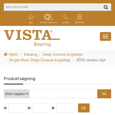
Hjem
Produkt og service
Kontakt
Distributør
Hjem
Katalog
Deep Groove kugleleje
Single-Row Deep Groove kugleleje
6700 seriens leje
Produktsøgning
d:
D:
B: