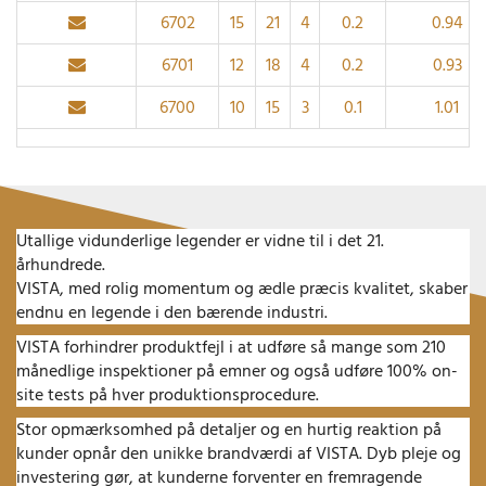
6702
15
21
4
0.2
0.94
6701
12
18
4
0.2
0.93
6700
10
15
3
0.1
1.01
Utallige vidunderlige legender er vidne til i det 21.
århundrede.
VISTA, med rolig momentum og ædle præcis kvalitet, skaber
endnu en legende i den bærende industri.
VISTA forhindrer produktfejl i at udføre så mange som 210
månedlige inspektioner på emner og også udføre 100% on-
site tests på hver produktionsprocedure.
Stor opmærksomhed på detaljer og en hurtig reaktion på
kunder opnår den unikke brandværdi af VISTA.
Dyb pleje og
investering gør, at kunderne forventer en fremragende