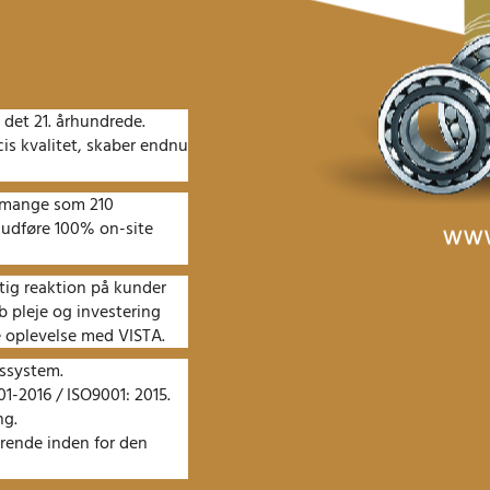
i det 21. århundrede.
s kvalitet, skaber endnu
å mange som 210
 udføre 100% on-site
ig reaktion på kunder
b pleje og investering
e oplevelse med VISTA.
gssystem.
1-2016 / ISO9001: 2015.
ng.
ørende inden for den