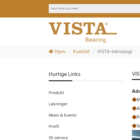
Hjem
Kvalitet
VISTA-teknologi
VIS
Hurtige Links
Adv
Produkt
◆
M
Løsninger
◆
A
News & Events
◆
P
◆
S
Profil
5S-service