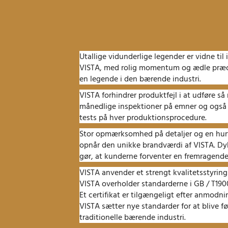
Utallige vidunderlige legender er vidne til 
VISTA, med rolig momentum og ædle præci
en legende i den bærende industri.
VISTA forhindrer produktfejl i at udføre s
månedlige inspektioner på emner og også
tests på hver produktionsprocedure.
Stor opmærksomhed på detaljer og en hurt
opnår den unikke brandværdi af VISTA.
Dy
gør, at kunderne forventer en fremragend
VISTA anvender et strengt kvalitetsstyrin
VISTA overholder standarderne i GB / T1900
Et certifikat er tilgængeligt efter anmodni
VISTA sætter nye standarder for at blive f
traditionelle bærende industri.